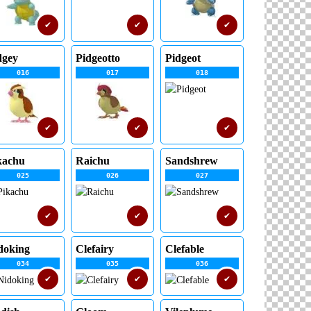
✔
✔
✔
dgey
Pidgeotto
Pidgeot
016
017
018
✔
✔
✔
kachu
Raichu
Sandshrew
025
026
027
✔
✔
✔
doking
Clefairy
Clefable
034
035
036
✔
✔
✔