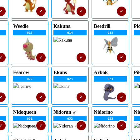
✔
✔
✔
✔
Weedle
Kakuna
Beedrill
Pi
013
014
015
✔
✔
✔
✔
Fearow
Ekans
Arbok
Pi
022
023
024
✔
✔
✔
✔
Nidoqueen
Nidoran ♂
Nidorino
Ni
031
032
033
✔
✔
✔
✔