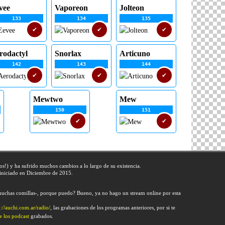
vee
Vaporeon
Jolteon
133
134
135
✔
✔
✔
rodactyl
Snorlax
Articuno
142
143
144
✔
✔
✔
Mewtwo
Mew
150
151
✔
✔
ños!) y ha sufrido muchos cambios a lo largo de su existencia.
 iniciado en Diciembre de 2015.
 muchas comillas-, porque puedo? Bueno, ya no hago un stream online por esta
p://auchi.com.ar/radio/
, las grabaciones de los programas anteriores, por si te
 los podcast
grabados.