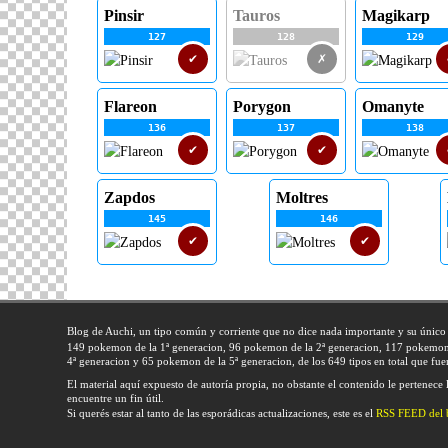
Pinsir
Tauros
Magikarp
127
128
129
✔
✗
Flareon
Porygon
Omanyte
136
137
138
✔
✔
Zapdos
Moltres
145
146
✔
✔
Blog de Auchi, un tipo común y corriente que no dice nada importante y su único
149 pokemon de la 1ª generacion, 96 pokemon de la 2ª generacion, 117 pokemon 
4ª generacion y 65 pokemon de la 5ª generacion, de los 649 tipos en total que fuer
El material aquí expuesto de autoría propia, no obstante el contenido le pertenece 
encuentre un fin útil.
Si querés estar al tanto de las esporádicas actualizaciones, este es el
RSS FEED del 