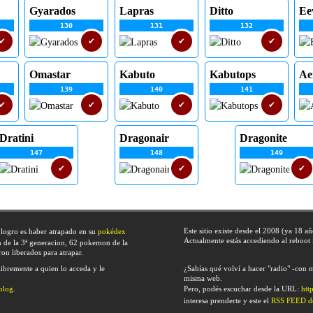
Gyarados
Lapras
Ditto
Ee
130
131
132
✔
✔
✔
✔
Omastar
Kabuto
Kabutops
Ae
139
140
141
✔
✔
✔
✔
Dratini
Dragonair
Dragonite
147
148
149
✔
✔
✔
Este sitio existe desde el 2008 (ya 18 a
 logro es haber atrapado en su
pokédex
Actualmente estás accediendo al reboot
de la 3ª generacion, 62 pokemon de la
on liberados para atrapar.
libremente a quien lo acceda y le
¿Sabías qué volví a hacer "radio" -con
misma web.
blog
.
Pero, podés escuchar desde la URL:
htt
interesa prenderte y este el
RSS FEED de