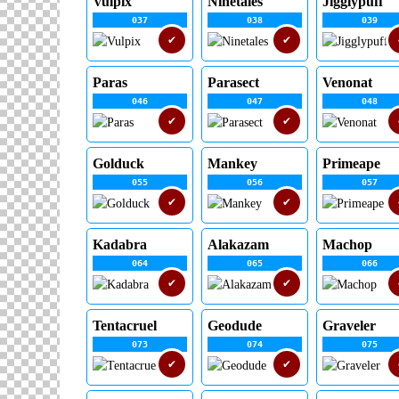
Vulpix
Ninetales
Jigglypuff
037
038
039
✔
✔
Paras
Parasect
Venonat
046
047
048
✔
✔
Golduck
Mankey
Primeape
055
056
057
✔
✔
Kadabra
Alakazam
Machop
064
065
066
✔
✔
Tentacruel
Geodude
Graveler
073
074
075
✔
✔