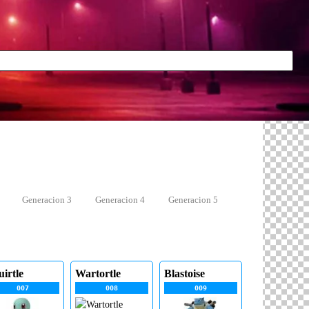
Generacion 3
Generacion 4
Generacion 5
uirtle
Wartortle
Blastoise
007
008
009