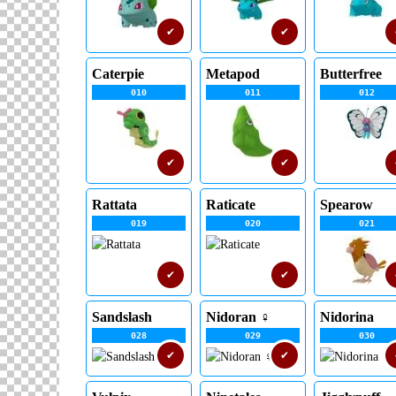
✔
✔
Caterpie
Metapod
Butterfree
010
011
012
✔
✔
Rattata
Raticate
Spearow
019
020
021
✔
✔
Sandslash
Nidoran ♀
Nidorina
028
029
030
✔
✔