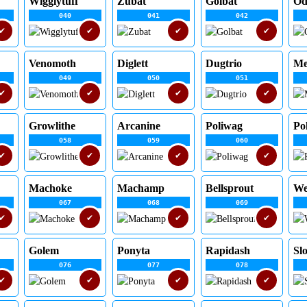
Wigglytuff
Zubat
Golbat
Od
040
041
042
✔
✔
✔
✔
Venomoth
Diglett
Dugtrio
Me
049
050
051
✔
✔
✔
✔
Growlithe
Arcanine
Poliwag
Po
058
059
060
✔
✔
✔
✔
Machoke
Machamp
Bellsprout
We
067
068
069
✔
✔
✔
✔
Golem
Ponyta
Rapidash
Sl
076
077
078
✔
✔
✔
✔