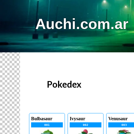
Auchi
.com.ar
Pokedex
Bulbasaur
Ivysaur
Venusaur
001
002
003