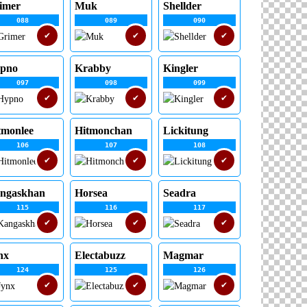
imer
Muk
Shellder
088
089
090
✔
✔
✔
pno
Krabby
Kingler
097
098
099
✔
✔
✔
tmonlee
Hitmonchan
Lickitung
106
107
108
✔
✔
✔
ngaskhan
Horsea
Seadra
115
116
117
✔
✔
✔
nx
Electabuzz
Magmar
124
125
126
✔
✔
✔