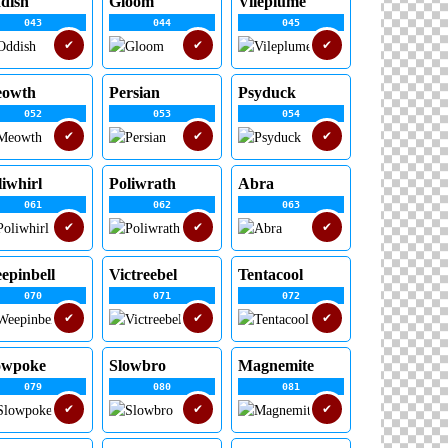
dish
Gloom
Vileplume
043
044
045
✔
✔
✔
owth
Persian
Psyduck
052
053
054
✔
✔
✔
liwhirl
Poliwrath
Abra
061
062
063
✔
✔
✔
epinbell
Victreebel
Tentacool
070
071
072
✔
✔
✔
owpoke
Slowbro
Magnemite
079
080
081
✔
✔
✔