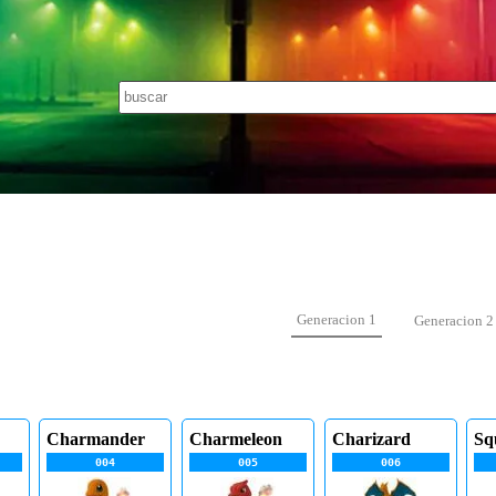
Generacion 1
Generacion 2
Charmander
Charmeleon
Charizard
Sq
004
005
006