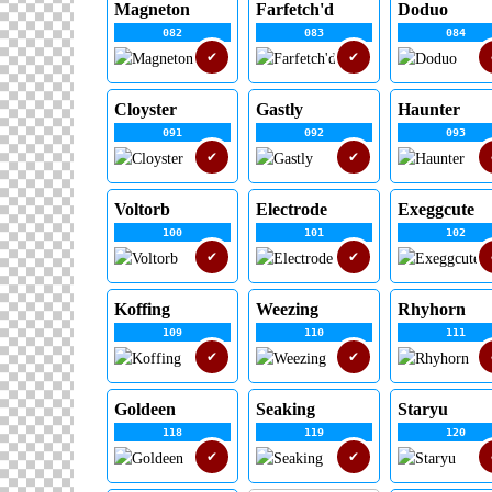
Magneton
Farfetch'd
Doduo
082
083
084
✔
✔
Cloyster
Gastly
Haunter
091
092
093
✔
✔
Voltorb
Electrode
Exeggcute
100
101
102
✔
✔
Koffing
Weezing
Rhyhorn
109
110
111
✔
✔
Goldeen
Seaking
Staryu
118
119
120
✔
✔